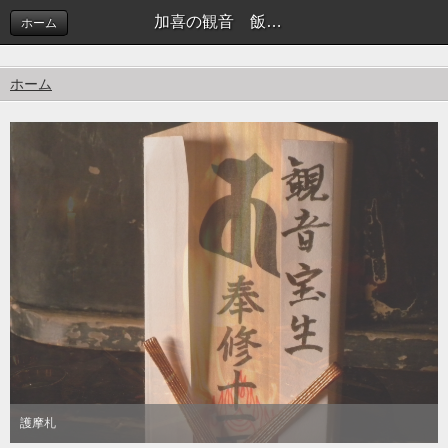
加喜の観音 飯田市 千頭山 立石寺
ホーム
ホーム
護摩
護摩札